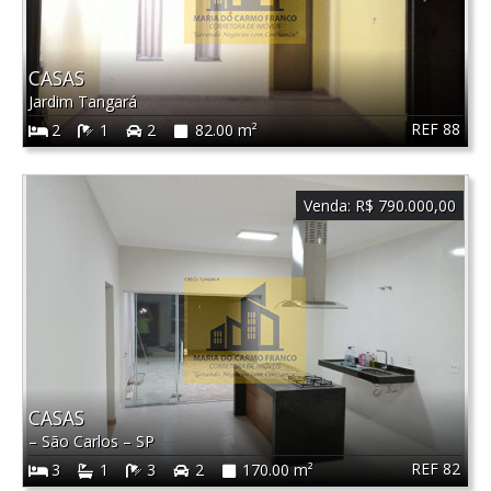
CASAS
Jardim Tangará
REF 88
2
1
2
82.00 m²
Venda:
R$ 790.000,00
CASAS
–
São Carlos
–
SP
REF 82
3
1
3
2
170.00 m²