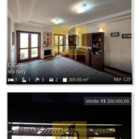
CASAS
Vila Nery
REF 123
3
1
3
2
205.00 m²
Venda:
R$ 260.000,00